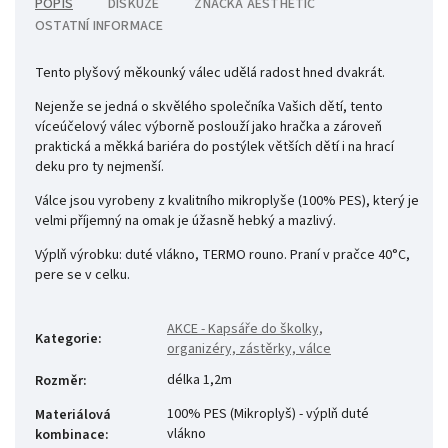
POPIS
DISKUZE
ZNAČKA
AESTHETIC
OSTATNÍ INFORMACE
Tento plyšový měkounký válec udělá radost hned dvakrát.
Nejenže se jedná o skvělého společníka Vašich dětí, tento
víceúčelový válec výborně poslouží jako hračka a zároveň
praktická a měkká bariéra do postýlek větších dětí i na hrací
deku pro ty nejmenší.
Válce jsou vyrobeny z kvalitního mikroplyše (100% PES), který je
velmi příjemný na omak je úžasně hebký a mazlivý.
Výplň výrobku: duté vlákno, TERMO rouno.
Praní v pračce 40°C,
pere se v celku.
AKCE - Kapsáře do školky,
Kategorie
:
organizéry, zástěrky, válce
délka 1,2m
Rozměr
:
100% PES (Mikroplyš) - výplň duté
Materiálová
vlákno
kombinace
: