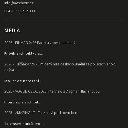
info
@
aesthetic.cz
00420 777 212 333
MEDIA
2026 - FINMAG 2/26 Padlý a znovu nalezený
Příběh architektky a...
2026 - Tučňák 4/26 - Umlčený hlas českého umění se po letech znovu
ozývá
Sto let od narození ...
2025 - VOGUE CS 10/2025 Interview s Dagmar Hlaviznovou
Interview s architek...
2025 - AMAZING 17 - Tajemství pod povrchem
Tajemství hlubší tvo...